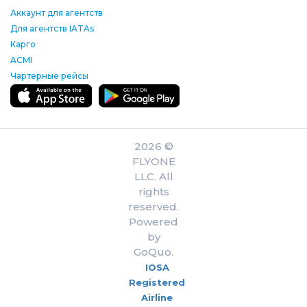
Аккаунт для агентств
Для агентств IATAs
Карго
ACMI
Чартерные рейсы
2026 ©
FLYONE
LLC. All
rights
reserved.
Powered
by
GoQuo.
IOSA
Registered
Airline