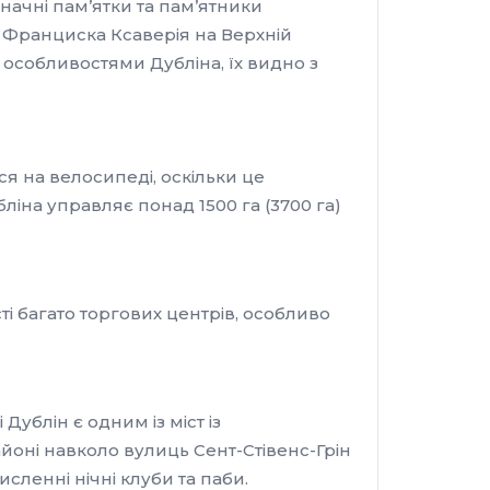
значні пам’ятки та пам’ятники
о Франциска Ксаверія на Верхній
є особливостями Дубліна, їх видно з
я на велосипеді, оскільки це
іна управляє понад 1500 га (3700 га)
ті багато торгових центрів, особливо
ублін є одним із міст із
йоні навколо вулиць Сент-Стівенс-Грін
исленні нічні клуби та паби.