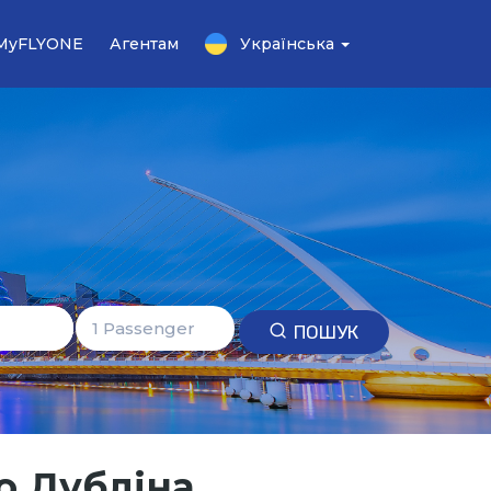
 MyFLYONE
Агентам
Українська
ПОШУК
о Дубліна