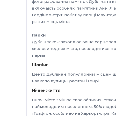
фотографованих пам'яток Дубліна та вва
включають особняк, пам’ятник Анні Лів
Гардінер-стріт, поблизу площі Маунтджо
різних місць міста.
Парки
Дублін також захоплює ваше серце зел
«велосипедне» місто, насолодитися пр
парків.
Шопінг
Центр Дубліна є популярним місцем шопі
навколо вулиць Графтон і Генрі.
Нічне життя
Вночі місто змінює своє обличчя, стаю
наймолодшим населенням. 50% людей мол
і Графтон, особливо на Харкорт-стріт, К