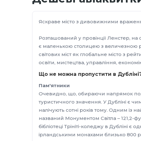
Яскраве місто з дивовижними вражен
Розташований у провінції Ленстер, на с
є маленькою столицею з величезною ре
світових міст як глобальне місто з рей
освіти, мистецтва, управління, економ
Що не можна пропустити в Дубліні
Пам'ятники
Очевидно, що, обираючи напрямок подо
туристичного значення. У Дубліні є чи
налічують сотні років тому. Одним із н
названий Монументом Світла – 121,2-фу
бібліотеці Трініті-коледжу в Дубліні є 
ірландськими монахами близько 800 року