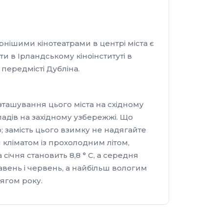
рнішими кінотеатрами в центрі міста є
йти в Ірландському кіноінституті в
в передмісті Дубліна.
озташування цього міста на східному
адів на західному узбережжі. Що
ою; замість цього взимку не надягайте
 кліматом із прохолодним літом,
ічня становить 8,8 ° C, а середня
вень і червень, а найбільш вологим
ягом року.