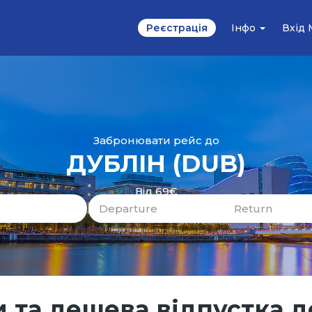
Реєстрація
Інфо
Вхід
Забронювати рейс до
ДУБЛІН
(DUB)
Від 69€
 та дешева відпустка д