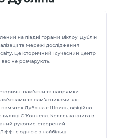
плений на півдні горами Віклоу, Дублін
алізації та Мережі дослідження
світу. Це історичний і сучасний центр
 вас не розчарують.
сторичні пам’ятки та напрямки
ам’ятками та пам’ятниками, які
х пам’яток Дубліна є Шпиль, офіційно
а вулиці О’Коннелл. Келлська книга в
рований рукопис, створений
Ліффі, є однією з найбільш