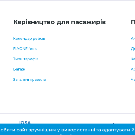
Керівництво для пасажирів
П
Календар рейсів
Ак
FLYONE fees
Дл
Типи тарифів
К
Багаж
A
Загальні правила
Ч
IOSA
s
Privacy
Terms
Registered
Cookies
робити сайт зручнішим у використанні та адаптувати
.
policy
of Use
Airline