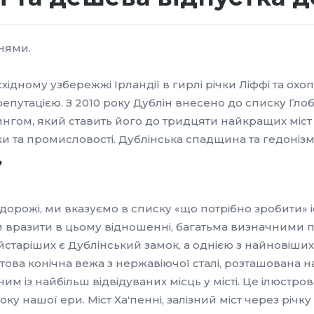
нями.
хідному узбережжі Ірландії в гирлі річки Ліффі та охо
путацією. З 2010 року Дублін внесено до списку Глоб
тингом, який ставить його до тридцяти найкращих міст 
іки та промисловості. Дублінська спадщина та гедонізм
?
рожі, ми вказуємо в списку «що потрібно зробити» і
м вразити в цьому відношенні, багатьма визначними п
айстаріших є Дублінський замок, а однією з найновіши
това конічна вежа з нержавіючої сталі, розташована н
одним із найбільш відвідуваних місць у місті. Це ілюст
 нашої ери. Міст Ха'пенні, залізний міст через річку 