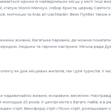
жається одним із найвідоміших місць у місті. Інші ви
ії, статую Моллі Мелоун, собор Христа, церкву Святог
й, митницю та Áras an Uachtaráin. Вежі Пулбег також 
еними зонами, багатьма парками, де можна покататис
иродою, людьми та гарним настроєм. Міська рада Дубл
нгу як для місцевих жителів, так і для туристів. У міс
чи надзвичайно живим, яскравим, веселим. Насправді Д
одше 25 років. У центрі міста є багато пабів, а в ра
амден-стріт, Вексфорд-стріт і Лісон-стріт, розташовані ч