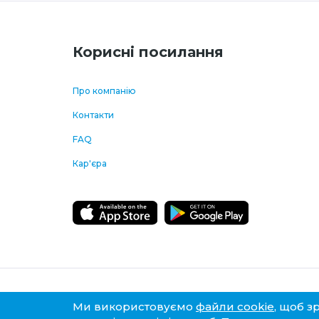
Корисні посилання
Про компанію
Контакти
FAQ
Кар'єра
2026 © FLYONE LLC. All right
Ми використовуємо
файли cookie
, щоб з
reserved. Powered by GoQuo