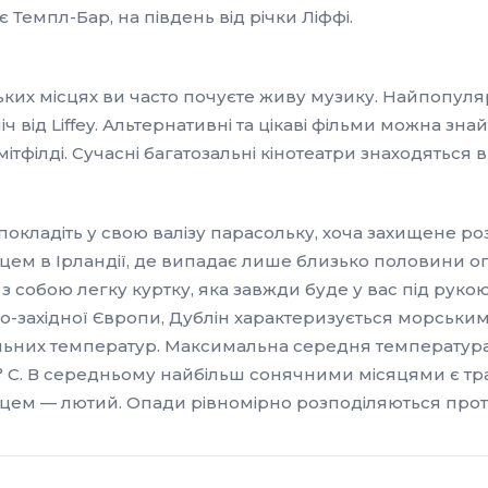
Темпл-Бар, на південь від річки Ліффі.
ьких місцях ви часто почуєте живу музику. Найпопуля
іч від Liffey. Альтернативні та цікаві фільми можна зна
Смітфілді. Сучасні багатозальні кінотеатри знаходяться 
 покладіть у свою валізу парасольку, хоча захищене р
цем в Ірландії, де випадає лише близько половини оп
ть з собою легку куртку, яка завжди буде у вас під рук
чно-західної Європи, Дублін характеризується морським
льних температур. Максимальна середня температура с
 C. В середньому найбільш сонячними місяцями є тра
яцем — лютий. Опади рівномірно розподіляються прот