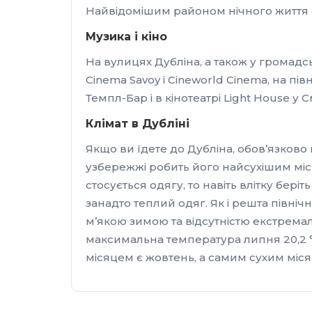
Найвідомішим районом нічного життя є 
Музика і кіно
На вулицях Дубліна, а також у громадс
Cinema Savoy і Cineworld Cinema, на півн
Темпл-Бар і в кінотеатрі Light House у 
Клімат в Дубліні
Якщо ви їдете до Дубліна, обов’язково
узбережжі робить його найсухішим міс
стосується одягу, то навіть влітку бері
занадто теплий одяг. Як і решта півні
м’якою зимою та відсутністю екстрема
максимальна температура липня 20,2 °
місяцем є жовтень, а самим сухим міс