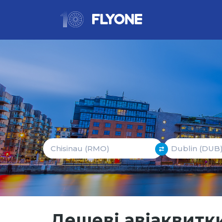
Дешеві авіаквитки