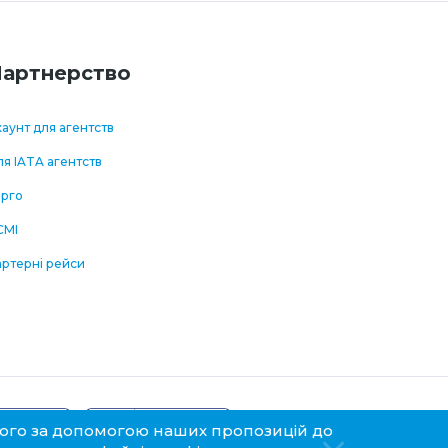
артнерство
аунт для агентств
я IATA агентств
арго
CMI
артерні рейси
 його за допомогою наших пропозицій до