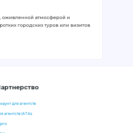
, оживленной атмосферой и
ротких городских туров или визитов
артнерство
каунт для агентств
я агентств IATAs
арго