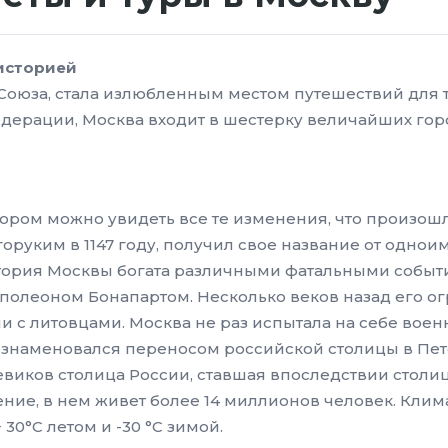
историей
Союза, стала излюбленным местом путешествий для ту
дерации, Москва входит в шестерку величайших гор
тором можно увидеть все те изменения, что произош
оруким в 1147 году, получил свое название от однои
История Москвы богата различными фатальными событ
полеоном Бонапартом. Несколько веков назад его ог
и с литовцами. Москва не раз испытала на себе вое
I ознаменовался переносом российской столицы в Пе
виков столица России, ставшая впоследствии столиц
ение, в нем живет более 14 миллионов человек. Кл
30°С летом и -30 °С зимой.