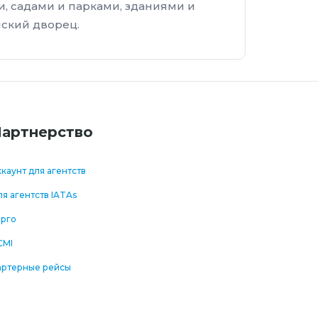
и, садами и парками, зданиями и
нский дворец.
артнерство
каунт для агентств
я агентств IATAs
арго
CMI
артерные рейсы