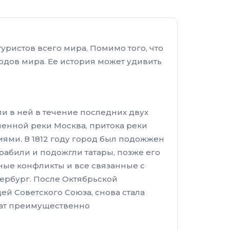
ристов всего мира. Помимо того, что
одов мира. Ее история может удивить
ли в ней в течение последних двух
менной реки Москва, притока реки
иями. В 1812 году город был подожжен
рабили и подожгли татары, позже его
нные конфликты и все связанные с
тербург. После Октябрьской
ей Советского Союза, снова стала
имат преимущественно