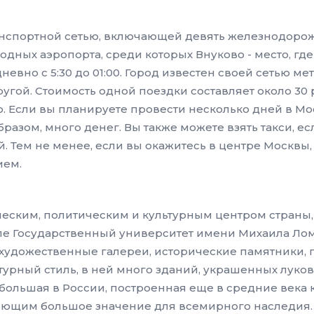
анспортной сетью, включающей девять железнодоро
ных аэропорта, среди которых Внуково - место, где
евно с 5:30 до 01:00. Город известен своей сетью м
ругой. Стоимость одной поездки составляет около 30 
о. Если вы планируете провести несколько дней в Мос
бразом, много денег. Вы также можете взять такси, ес
й. Тем не менее, если вы окажитесь в центре Москв
ием.
ским, политическим и культурным центром страны, 
ле Государственный университет имени Михаила Лом
художественные галереи, исторические памятники, п
урный стиль, в ней много зданий, украшенных луко
большая в России, построенная еще в средние века 
ющим большое значение для всемирного наследия. 