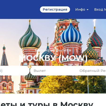
Регистрация
Инфо
Вход 
Бронируй вылет в
МОСКВУ
(MOW)
еты и туры в Москву