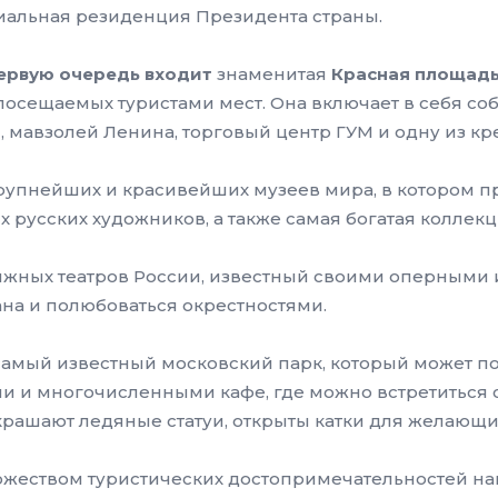
альная резиденция Президента страны.
ервую очередь входит
знаменитая
Красная площадь
 посещаемых туристами мест. Она включает в себя со
 мавзолей Ленина, торговый центр ГУМ и одну из кр
 крупнейших и красивейших музеев мира, в котором п
 русских художников, а также самая богатая коллекц
жных театров России, известный своими оперными и
ана и полюбоваться окрестностями.
 самый известный московский парк, который может 
и и многочисленными кафе, где можно встретиться с
рашают ледяные статуи, открыты катки для желающих
ожеством туристических достопримечательностей на