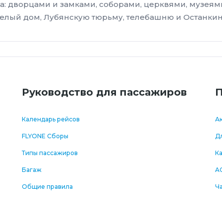
а: дворцами и замками, соборами, церквями, музеям
Белый дом, Лубянскую тюрьму, телебашню и Останки
Руководство для пассажиров
П
Календарь рейсов
Ак
FLYONE Сборы
Дл
Типы пассажиров
К
Багаж
A
Общие правила
Ч