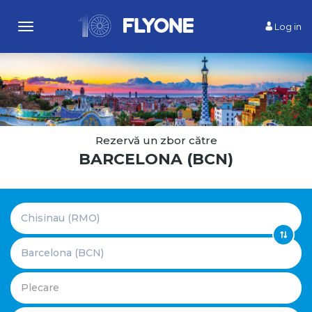
Log in
Toggle
navigation
Rezervă un zbor сătre
BARCELONA (BCN)