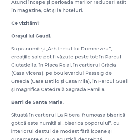
Atunci începe şi perioada marilor reduceri, atât
în magazine, cât şi la hoteluri.
Ce vizităm?
Oraşul lui Gaudi.
Supranumit şi „Arhitectul lui Dumnezeu”,
creaţiile sale pot fi văzute peste tot: în Parcul
Ciutadella, în Placa Reial, în cartierul Gràcia
(Casa Vicens), pe boulevardul Passeig de
Graecia (Casa Batllo şi Casa Mila), în Parcul Guell
şi magnifica Catedrală Sagrada Familia.
Barri de Santa Maria.
Situată în cartierul La Ribera, frumoasa biserică
gotică este numită şi „biserica poporului”, cu
interiorul destul de modest fără icoane şi
ornamente şi cu o acustică deosebită.