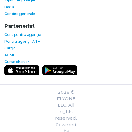
Tipuri de pasageri
Bagaj
Condiții generale
Parteneriat
Cont pentru agenție
Pentru agenții IATA
Cargo
ACMI
Curse charter
2026 ©
FLYONE
LLC. All
rights
reserved.
Powered
by