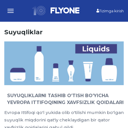
Tizimga kirish
Toggle
navigation
Suyuqliklar
SUYUQLIKLARNI TASHIB O’TISH BO’YICHA
YEVROPA ITTIFOQINING XAVFSIZLIK QOIDALARI
Evropa Ittifoqi qo'l yukida olib o'tilishi mumkin bo'lgan
suyuqlik miqdorini qat'iy cheklaydigan bir qator
xavfsizlik qoidalarini qabul qildi.