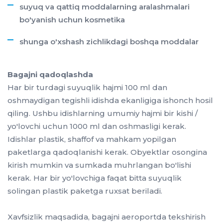
suyuq va qattiq moddalarning aralashmalari
bo'yanish uchun kosmetika
shunga o'xshash zichlikdagi boshqa moddalar
Bagajni qadoqlashda
Har bir turdagi suyuqlik hajmi 100 ml dan
oshmaydigan tegishli idishda ekanligiga ishonch hosil
qiling. Ushbu idishlarning umumiy hajmi bir kishi /
yo'lovchi uchun 1000 ml dan oshmasligi kerak.
Idishlar plastik, shaffof va mahkam yopilgan
paketlarga qadoqlanishi kerak. Obyektlar osongina
kirish mumkin va sumkada muhrlangan bo'lishi
kerak. Har bir yo'lovchiga faqat bitta suyuqlik
solingan plastik paketga ruxsat beriladi.
Xavfsizlik maqsadida, bagajni aeroportda tekshirish