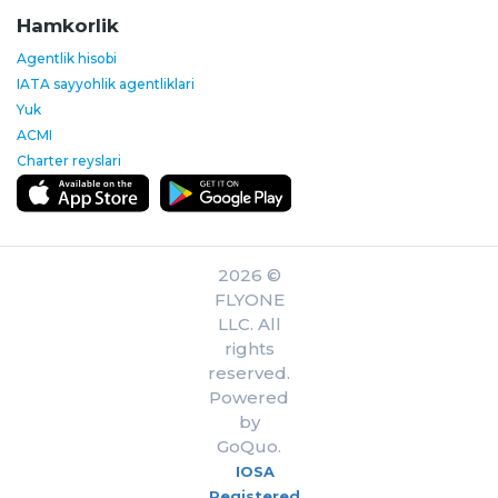
Hamkorlik
Agentlik hisobi
IATA sayyohlik agentliklari
Yuk
ACMI
Charter reyslari
2026 ©
FLYONE
LLC. All
rights
reserved.
Powered
by
GoQuo.
IOSA
Registered