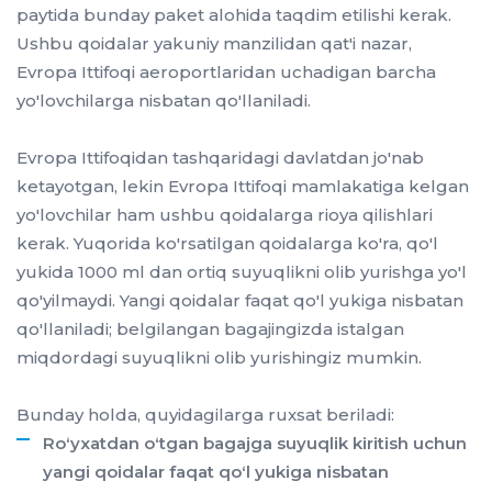
paytida bunday paket alohida taqdim etilishi kerak.
Ushbu qoidalar yakuniy manzilidan qat'i nazar,
Evropa Ittifoqi aeroportlaridan uchadigan barcha
yo'lovchilarga nisbatan qo'llaniladi.
Evropa Ittifoqidan tashqaridagi davlatdan jo'nab
ketayotgan, lekin Evropa Ittifoqi mamlakatiga kelgan
yo'lovchilar ham ushbu qoidalarga rioya qilishlari
kerak. Yuqorida ko'rsatilgan qoidalarga ko'ra, qo'l
yukida 1000 ml dan ortiq suyuqlikni olib yurishga yo'l
qo'yilmaydi. Yangi qoidalar faqat qo'l yukiga nisbatan
qo'llaniladi; belgilangan bagajingizda istalgan
miqdordagi suyuqlikni olib yurishingiz mumkin.
Bunday holda, quyidagilarga ruxsat beriladi:
Roʻyxatdan oʻtgan bagajga suyuqlik kiritish uchun
yangi qoidalar faqat qoʻl yukiga nisbatan