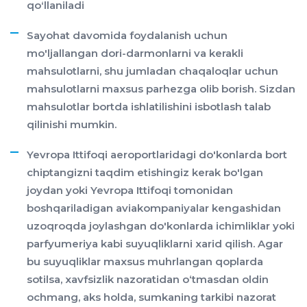
qoʻllaniladi
Sayohat davomida foydalanish uchun
mo'ljallangan dori-darmonlarni va kerakli
mahsulotlarni, shu jumladan chaqaloqlar uchun
mahsulotlarni maxsus parhezga olib borish. Sizdan
mahsulotlar bortda ishlatilishini isbotlash talab
qilinishi mumkin.
Yevropa Ittifoqi aeroportlaridagi do'konlarda bort
chiptangizni taqdim etishingiz kerak bo'lgan
joydan yoki Yevropa Ittifoqi tomonidan
boshqariladigan aviakompaniyalar kengashidan
uzoqroqda joylashgan do'konlarda ichimliklar yoki
parfyumeriya kabi suyuqliklarni xarid qilish. Agar
bu suyuqliklar maxsus muhrlangan qoplarda
sotilsa, xavfsizlik nazoratidan o‘tmasdan oldin
ochmang, aks holda, sumkaning tarkibi nazorat