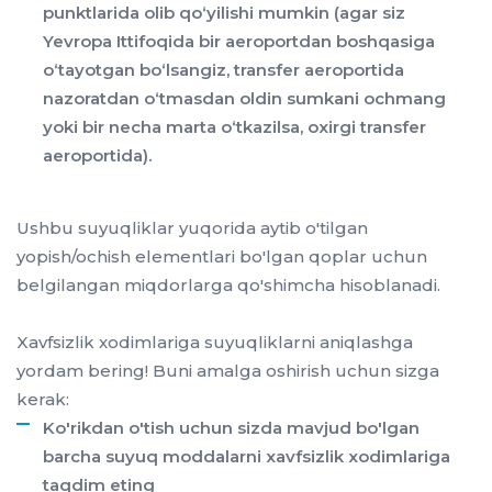
punktlarida olib qo‘yilishi mumkin (agar siz
Yevropa Ittifoqida bir aeroportdan boshqasiga
o‘tayotgan bo‘lsangiz, transfer aeroportida
nazoratdan o‘tmasdan oldin sumkani ochmang
yoki bir necha marta o‘tkazilsa, oxirgi transfer
aeroportida).
Ushbu suyuqliklar yuqorida aytib o'tilgan
yopish/ochish elementlari bo'lgan qoplar uchun
belgilangan miqdorlarga qo'shimcha hisoblanadi.
Xavfsizlik xodimlariga suyuqliklarni aniqlashga
yordam bering! Buni amalga oshirish uchun sizga
kerak:
Ko'rikdan o'tish uchun sizda mavjud bo'lgan
barcha suyuq moddalarni xavfsizlik xodimlariga
taqdim eting