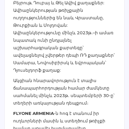
Բեյրութ, Դուբայ և Թել Ավիվ քաղաքներ:
Ավիաընկերության թռիչքային
ուղղություններից են նաև Վրաստանը,
Թուրքիան և Մոլդովան:
Ավիաընկերությունը մինչև 2023թ․–ի ամառ
նպատակ ունի ընդլայնել
աշխարհագրական քարտեզը՝
ավելացնելով չվերթեր դեպի ՌԴ քաղաքներ՝
Սամարա, Նովոսիբիրսկ և եվրոպական՝
Դյուսելդորֆ քաղաք:
Ակցիան հնարավորություն է տալիս
ճանապարհորդության համար ժամկետը
սահմանել մինչև 2023թ․ սեպտեմբերի 30-ը՝
տեղերի առկայության դեպքում։
FLYONE ARMENIA
-ն հոգ է տանում իր
ուղևորների մասին և ստեղծում թռիչքի
համար առավել հարմարավետ