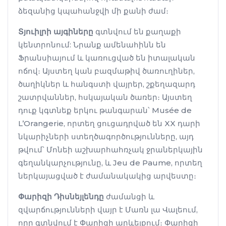
ձեզանից կպահանջվի մի քանի ժամ։
Տյուիլրի այգիները
գտնվում են քաղաքի
կենտրոնում: Նրանք ամենահինն են
Ֆրանսիայում և կառուցված են իտալական
ոճով։ Այստեղ կան բազմաթիվ ծառուղիներ,
ծաղիկներ և հանգստի վայրեր, շքեղազարդ
շատրվաններ, հսկայական ծառեր։ Այստեղ
դուք կգտնեք երկու թանգարան՝ Musée de
L’Orangerie, որտեղ ցուցադրված են XX դարի
նկարիչների ստեղծագործությունները, այդ
թվում՝ Մոնեի աշխարհահռչակ ջրաներկային
գեղանկարչությունը, և Jeu de Paume, որտեղ
ներկայացված է ժամանակակից արվեստը։
Փարիզի Դիսնեյլենդը
ժամանցի և
զվարճությունների վայր է Մառն լա Վալեում,
որը գտնվում է Փարիզի արևելքում։ Փարիզի