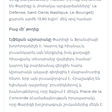
են Փարիզը և մոտակա արվարձանները՝ La
Défense, Saint-Denis Basilique, Le Bourget)
քարտն արժե 13,90 եվրո՝ մեկ օրվ համար:
Բաց մի՛ թողեք
Էյֆելյան աշտարակը
Փարիզի և Ֆրանսիայի
խորհրդանիշն է։ Կարող եք հիանալ և
լուսանկարել այն ներքևից, իսկ քաղաքի
հիասքանչ տեսարանը վայելելու համար՝
կարող եք բարձրանալ վերջին հարկ։
Աշտարակն անչափ գեղեցիկ է մայրամուտից
հետո, երբ այն լուսավորվում է։ Հրաշագեղ են
Ելիսեյան դաշտերը՝ բուտիկներով և
խանութներով, որը ձգվում է մինչև Place de la
Concorde (Համաձայնության հրապարակ),
որը Փարիզի խոշորագույն շուկաներից մեկն է: