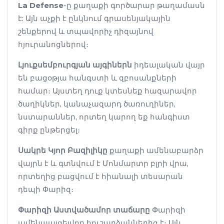
La Defense
-ը քաղաքի գործարար թաղամասն
է: Այն աչքի է ընկնում գրասենյակային
շենքերով և տպավորիչ դիզայնով
հյուրանոցներով։
Լյուքսեմբուրգյան այգիներն
իդեալական վայր
են բացօթյա հանգստի և զբոսանքների
համար։ Այստեղ դուք կտեսնեք հազարավոր
ծաղիկներ, կանաչազարդ ծառուղիներ,
նստարաններ, որտեղ կարող եք հանգիստ
գիրք ընթերցել։
Սակրե Կյոր Բազիլիկը
քաղաքի ամենաբարձր
վայրն է և գտնվում է Մոնմարտր բլրի վրա,
որտեղից բացվում է հիանալի տեսարան
դեպի Փարիզ։
Փարիզի Աստվածամոր տաճարը
Փարիզի
ամենաայցելվող հուշարձաններից է։ Այն