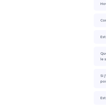
How
Com
Est
Que
le 
Si 
pos
Est