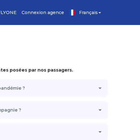
FLYONE
Connexion agence
Français
ntes posées par nos passagers.
 pandémie ?
mpagnie ?