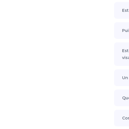
Est
Pui
Est
vis
Un 
Que
Com