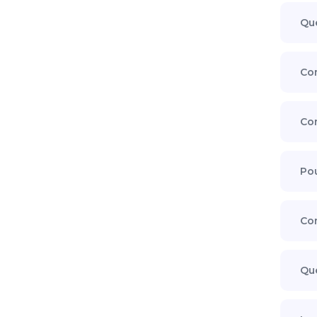
Que
Com
Com
Pou
Com
Que