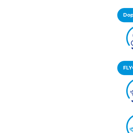
Dop
FLY