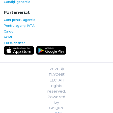
Condiții generale
Parteneriat
Cont pentru agenție
Pentru agenții IATA
Cargo
ACMI
Curse charter
2026 ©
FLYONE
LLC. All
rights
reserved.
Powered
by
GoQuo.